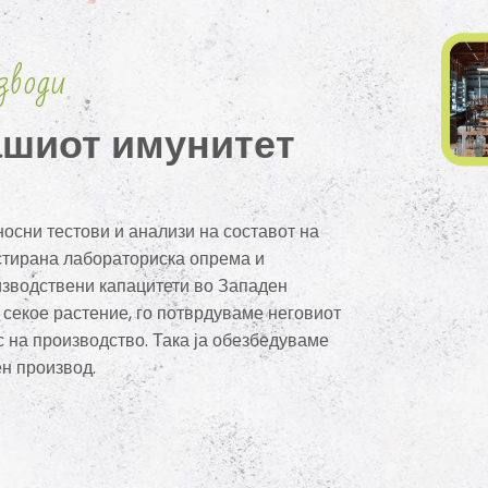
зводи
вашиот имунитет
осни тестови и анализи на составот на
стирана лабораториска опрема и
изводствени капацитети во Западен
секое растение, го потврдуваме неговиот
с на производство. Така ја обезбедуваме
н производ.