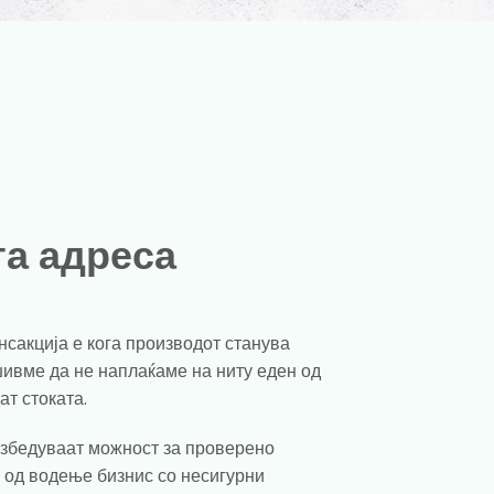
та адреса
нсакција е кога производот станува
шивме да не наплаќаме на ниту еден од
ат стоката.
езбедуваат можност за проверено
е од водење бизнис со несигурни