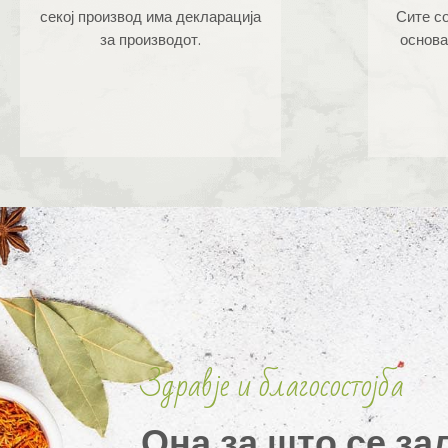
секој производ има декларација
Сите со
за производот.
основа
Здравје и благосостојба
Она за што се за