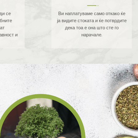
ди се
Ви наплатуваме само откако ќе
ебните
ја видите стоката и ќе потврдите
ат
дека тоа е она што сте го
авност и
нарачале.