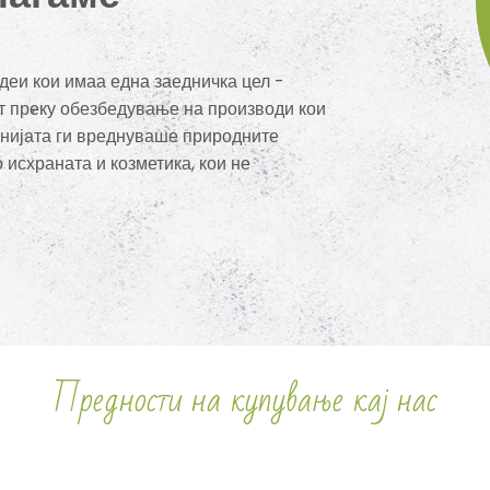
деи кои имаа една заедничка цел -
 преку обезбедување на производи кои
анијата ги вреднуваше природните
 исхраната и козметика, кои не
Предности на купување кај нас