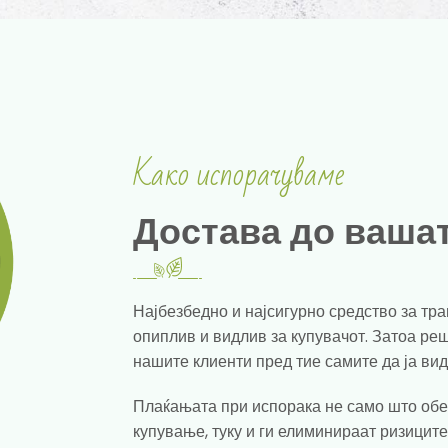
Како испорачуваме
Достава до ваша
Најбезбедно и најсигурно средство за тра
опиплив и видлив за купувачот. Затоа ре
нашите клиенти пред тие самите да ја вид
Плаќањата при испорака не само што об
купување, туку и ги елиминираат ризицит