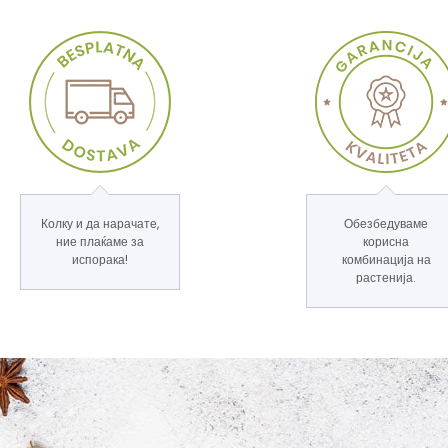
Колку и да нарачате,
Обезбедуваме
ние плаќаме за
корисна
испорака!
комбинација на
растенија.