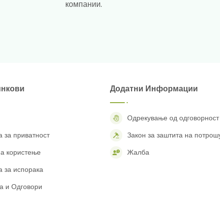
компании.
инкови
Додатни Информации
Одрекување од одговорност
а за приватност
Закон за заштита на потрош
на користење
Жалба
а за испорака
 и Одговори