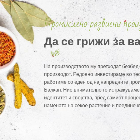
Промислено развиени прои
Да се ​​грижи за 
На производството му претходат безбедн
производот. Редовно инвестираме во те
работиме со еден од најнапредните про
Балкан. Ние внимателно го истражуваме 
идентитет и својства, пред самиот проце
намената на секое растение и поединече