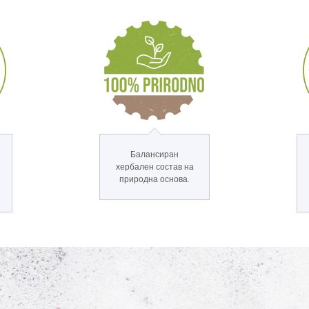
Балансиран
хербален состав на
природна основа.