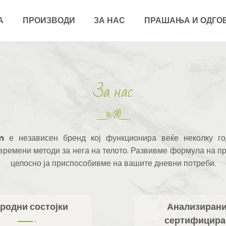
А
ПРОИЗВОДИ
ЗА НАС
ПРАШАЊА И ОДГО
За нас
m
е независен бренд кој функционира веќе неколку год
времени методи за нега на телото. Развивме формула на п
целосно ја приспособивме на вашите дневни потреби.
родни состојки
Анализирани
сертифицира