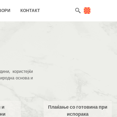
ВОРИ
КОНТАКТ
ини, користејќи
риродна основа и
 и
Плаќање со готовина при
ни
испорака