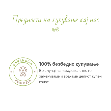
Предности на купување кај нас
100% безбедно купување
Во случај на незадоволство го
заменуваме и враќаме целиот купен
износ.