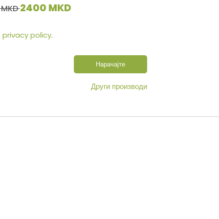
2400 MKD
 MKD
s
privacy policy
.
Нарачајте
Други производи