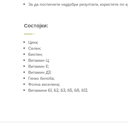
За да постигнете најдобри резултати, користете по 
Состојки:
Цинк;
Селен;
Биотин;
Витамин Ц;
Витамин Е;
Витамин Д3;
Гинко билоба;
Фолна киселина;
Витамини Б1, Б2, Б3, Б5, Б6, Б12.