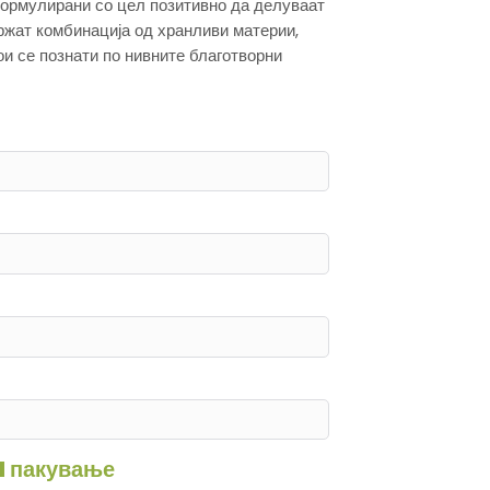
ормулирани со цел позитивно да делуваат
ржат комбинација од хранливи материи,
ои се познати по нивните благотворни
1 пакување