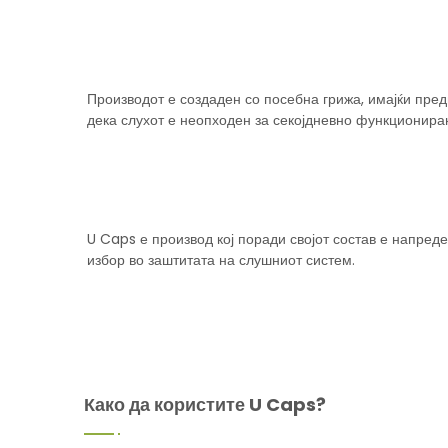
Производот е создаден со посебна грижа, имајќи пре
дека слухот е неопходен за секојдневно функционира
U Caps е производ кој поради својот состав е напред
избор во заштитата на слушниот систем.
Како да користите U Caps?