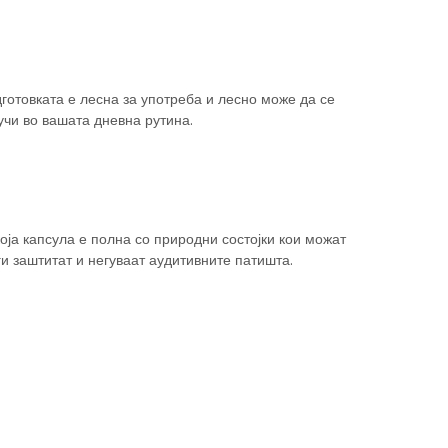
готовката е лесна за употреба и лесно може да се
учи во вашата дневна рутина.
оја капсула е полна со природни состојки кои можат
ги заштитат и негуваат аудитивните патишта.