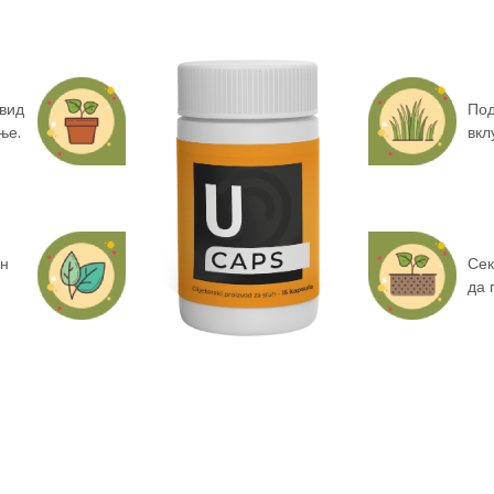
двид
Под
ње.
вкл
ен
Сек
да 