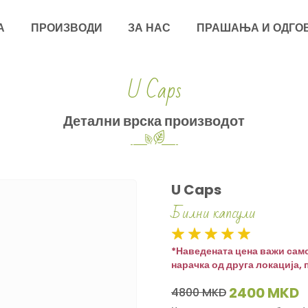
А
ПРОИЗВОДИ
ЗА НАС
ПРАШАЊА И ОДГО
U Caps
Детални врска производот
U Caps
Билни капсули
*Наведената цена важи само
нарачка од друга локација, 
2400 MKD
4800 MKD