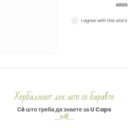
4800
I agree with this site'
Хербалниот лек што го баравте
Сè што треба да знаете за U Caps