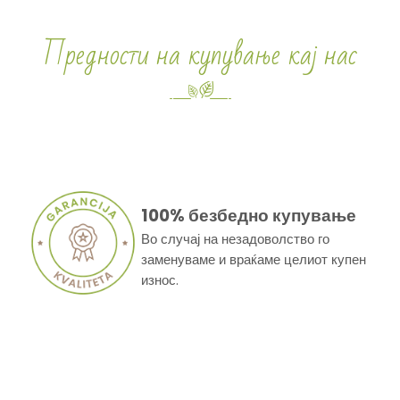
Предности на купување кај нас
100% безбедно купување
Во случај на незадоволство го
заменуваме и враќаме целиот купен
износ.