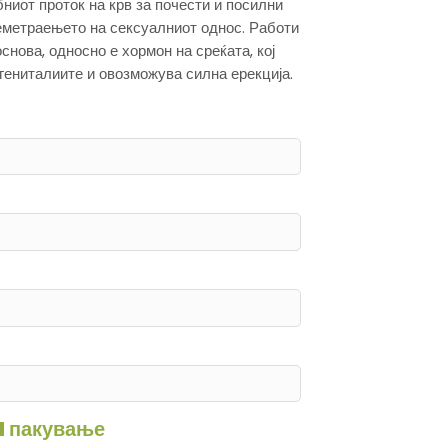
ниот проток на крв за почести и посилни
еметраењето на сексуалниот однос. Работи
снова, односно е хормон на среќата, кој
 гениталиите и овозможува силна ерекција.
1 пакување