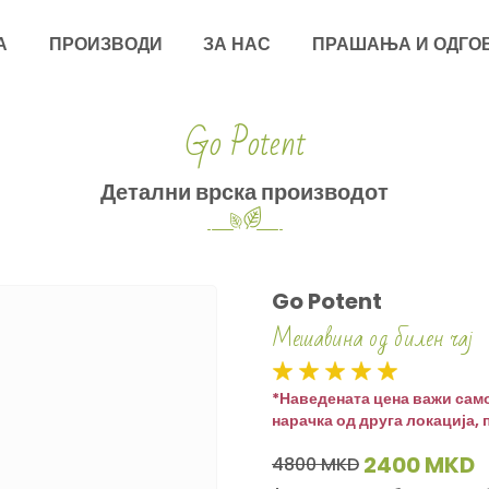
А
ПРОИЗВОДИ
ЗА НАС
ПРАШАЊА И ОДГО
Go Potent
Детални врска производот
Go Potent
Мешавина од билен чај
*Наведената цена важи само
нарачка од друга локација, 
2400 MKD
4800 MKD