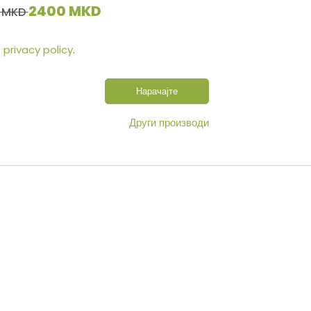
2400 MKD
 MKD
s
privacy policy
.
Нарачајте
Други производи