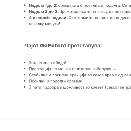
Недела 1 до 2:
ерекцијата е посилна и подолга. Се 
Недела 2 до 3:
Времетраењето на сексуалниот однос
4 и повеќе недели:
Симптомите на еректилна дисфун
неколку минути!
Чајот GoPotent претставува:
Зголемено либидо!
Превенција на машки генитални заболувања.
Стабилна и посилна ерекција во секое време од ден
Посилни и подолги оргазми.
3 пати подобра издржливост во кревет (сексот ќе тр