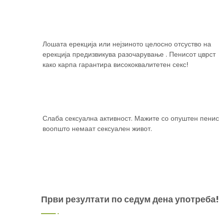
Лошата ерекција или нејзиното целосно отсуство на
ерекција предизвикува разочарување . Пенисот цврст
како карпа гарантира висококвалитетен секс!
Слаба сексуална активност. Мажите со опуштен пени
воопшто немаат сексуален живот.
Први резултати по седум дена употреба!