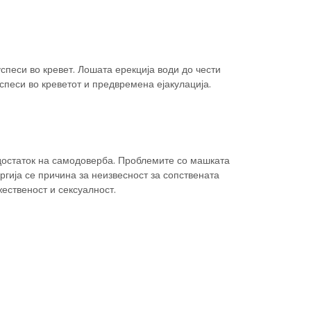
спеси во кревет. Лошата ерекција води до чести
спеси во креветот и предвремена ејакулација.
остаток на самодоверба. Проблемите со машката
ргија се причина за неизвесност за сопствената
ественост и сексуалност.