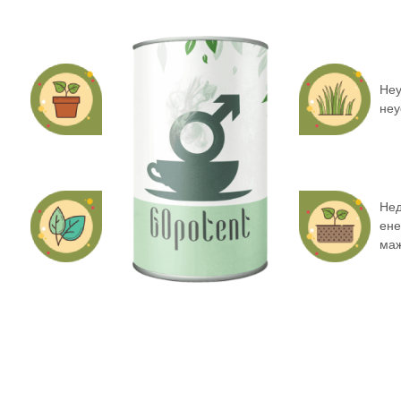
Неу
неу
Нед
с
ене
маж