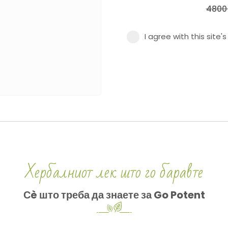
4800
I agree with this site'
Хербалниот лек што го баравте
Сè што треба да знаете за Go Potent