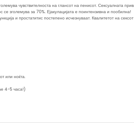
зголемува чувствителноста на глансот на пенисот. Сексуалната прив
 се зголемува за 70%. Ејакулацијата е поинтензивна и пообилна!
кција и простатитис постепено исчезнуваат. Квалитетот на сексот
от или ноќта.
ае 4-5 часа!)