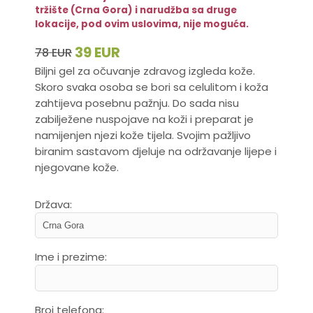
tržište (Crna Gora) i narudžba sa druge
lokacije, pod ovim uslovima, nije moguća.
39 EUR
78 EUR
Biljni gel za očuvanje zdravog izgleda kože.
Skoro svaka osoba se bori sa celulitom i koža
zahtijeva posebnu pažnju. Do sada nisu
zabilježene nuspojave na koži i preparat je
namijenjen njezi kože tijela. Svojim pažljivo
biranim sastavom djeluje na održavanje lijepe i
njegovane kože.
Država:
Ime i prezime:
Broj telefona: