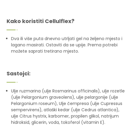
Kako koristiti Cellulflex?
Dva ili više puta dnevno utrljati gel na željeno mjesto i
lagano masirati. Ostaviti da se upije. Prema potrebi
možete saprati tretirano mjesto.
Sastojci:
Ulje ruzmarina (ulje Rosmarinus officinalis), ulje rozetle
(ulje Pelargonium graveolens), ulje pelargonije (ulje
Pelargonium roseum), Ulje čempresa (ulje Cupressus
sempervirens), atlaški kedar (ulje Cedrus atlantica),
ulje Citrus hystrix, karbomer, propilen glikol, natrijum
hidroksid, glicerin, voda, tokoferol (vitamin E).