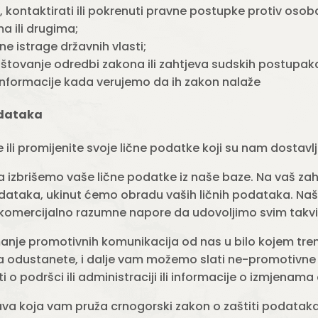
i, kontaktirati ili pokrenuti pravne postupke protiv osob
a ili drugima;
e istrage državnih vlasti;
štovanje odredbi zakona ili zahtjeva sudskih postupaka 
nformacije kada verujemo da ih zakon nalaže
podataka
e ili promijenite svoje lične podatke koji su nam dostavl
da izbrišemo vaše lične podatke iz naše baze. Na vaš z
odataka, ukinut ćemo obradu vaših ličnih podataka. Na
o komercijalno razumne napore da udovoljimo svim takv
manje promotivnih komunikacija od nas u bilo kojem tren
a odustanete, i dalje vam možemo slati ne-promotivne
i o podršci ili administraciji ili informacije o izmjenama 
va koja vam pruža crnogorski zakon o zaštiti podataka, 