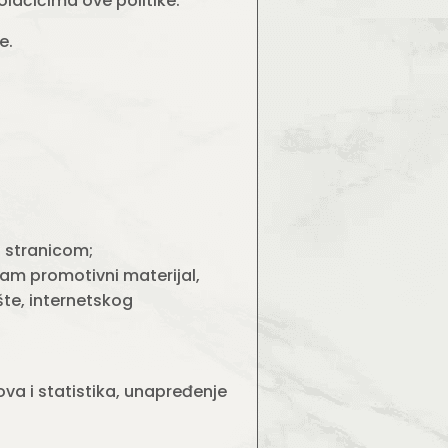
olačićima ove politike.
e.
b stranicom;
vam promotivni materijal,
e, internetskog
ova i statistika, unapređenje