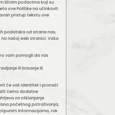
im ličnim podacima koji su
ta ove Politike na učinkovit
tavan pristup tekstu ove
nih podataka od strane nas,
i na našoj web stranici. Vaša
ismo vam pomogli da vas
vljanje ili brisanje ili
it će vaš identitet i pronaći
tražit ćemo dodatne
ahtjeva za otklanjanje
 dana početnog potraživanja,
potpunim informacijama, rok