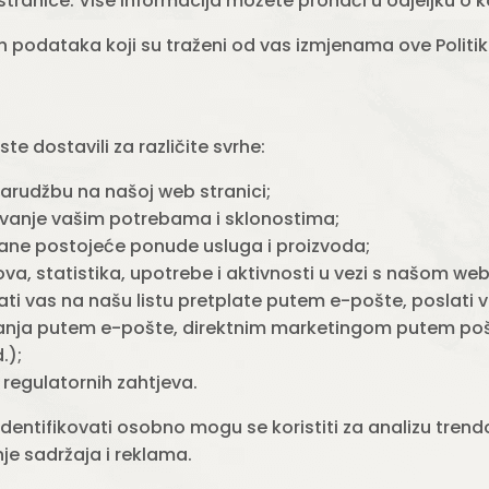
stranice. Više informacija možete pronaći u odjeljku o k
nih podataka koji su traženi od vas izmjenama ove Politik
te dostavili za različite svrhe:
 narudžbu na našoj web stranici;
avanje vašim potrebama i sklonostima;
jšane postojeće ponude usluga i proizvoda;
ova, statistika, upotrebe i aktivnosti u vezi s našom we
ti vas na našu listu pretplate putem e-pošte, poslati 
ja putem e-pošte, direktnim marketingom putem pošt
.);
 regulatornih zahtjeva.
dentifikovati osobno mogu se koristiti za analizu trend
nje sadržaja i reklama.