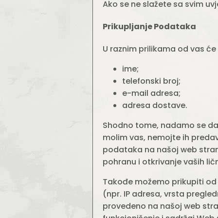
Ako se ne slažete sa svim uvj
Prikupljanje Podataka
U raznim prilikama od vas će
ime;
telefonski broj;
e-mail adresa;
adresa dostave.
Shodno tome, nadamo se da ć
molim vas, nemojte ih predava
podataka na našoj web stranic
pohranu i otkrivanje vaših li
Takođe možemo prikupiti od v
(npr. IP adresa, vrsta pregle
provedeno na našoj web stranic