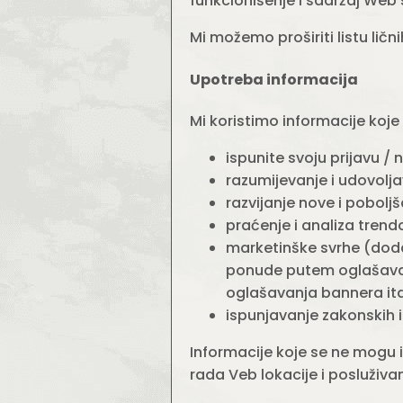
funkcionišenje i sadržaj Web 
Mi možemo proširiti listu lič
Upotreba informacija
Mi koristimo informacije koje s
ispunite svoju prijavu /
razumijevanje i udovolj
razvijanje nove i pobol
praćenje i analiza trend
marketinške svrhe (doda
ponude putem oglašavan
oglašavanja bannera itd
ispunjavanje zakonskih i
Informacije koje se ne mogu i
rada Veb lokacije i posluživa