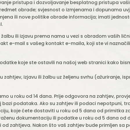
evanje pristupa i dozvoljavanje besplatnog pristupa vaš
i predmet obrade; svjesnost o izmjenama i dopunama uvje
mjena ili nove politike obrade informacija; imati jednos
l.
 žalbu ili izjavu prema nama u vezi s obradom vaših lič
kt e-mail s vašeg kontakt e-maila, koji ste vi naznačil
 podatke koje ste ostavili na našoj web stranici kako b
zahtjev, izjavu ili žalbu uz željenu svrhu (ažuriranje, ispra
o u roku od 14 dana. Prije odgovora na zahtjev, provjer
oj bazi podataka. Ako su zahtjev ili podaci nepotpuni, 
aciju, koje ćete dostaviti u roku od 5 dana od primitka z
traženu dokumentaciju ili podatke u roku od 5 dana od
i od zahtjeva. Nakon što vaš zahtjev bude primljen sa 