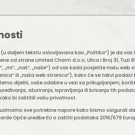
nosti
i (u daljem tekstu oslovljavana kao „Politika“) je da vas
ene od strane Limited Charm d.o.o, Ulica I Broj 31, Tuzi 
, „mi“, „naš“, „naše“) od vas kada posjetite našu web 
ica“ ili „naša web stranica“), kako će se takvi podaci k
o dijeliti, vaše odabire u vezi sa prikupljanjem, korišt
đivanja, ažuriranja, ispravljanja ili brisanja tih poda
ko bi zaštitili vašu privatnost.
zimamo sve potrebne napore kako bismo osigurali da 
rde Opće uredbe EU o zaštiti podataka 2016/679 Euro