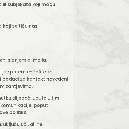
a ili subjekata koji mogu
koji se tiču nas;
jeni slanjem e-maila.
ahtjev putem e-pošte za
ši podaci za kontakt navedeni
im zahtjevima.
utku slijedeći upute u tim
 komunikacije, poput
ove politike.
uključujući, ali ne