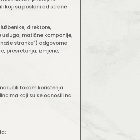
i koji su poslani od strane
lužbenike, direktore,
je usluga, matične kompanije,
, "naše stranke") odgovorne
re, presretanja, izmjene,
naručili tokom korištenja
ncima koji su se odnosili na
da: