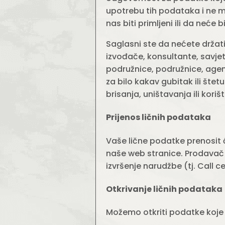
upotrebu tih podataka i ne m
nas biti primljeni ili da neće b
Saglasni ste da nećete držati
izvođače, konsultante, savjet
podružnice, podružnice, agen
za bilo kakav gubitak ili štet
brisanja, uništavanja ili kor
Prijenos ličnih podataka
Vaše lične podatke prenosit 
naše web stranice. Prodavač 
izvršenje narudžbe (tj. Call c
Otkrivanje ličnih podataka
Možemo otkriti podatke koje