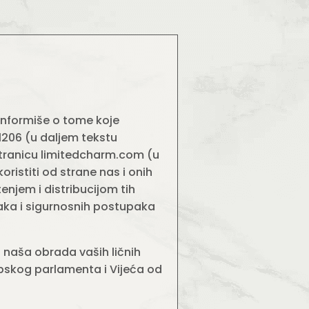
 informiše o tome koje
81206 (u daljem tekstu
stranicu limitedcharm.com (u
oristiti od strane nas i onih
enjem i distribucijom tih
taka i sigurnosnih postupaka
naša obrada vaših ličnih
pskog parlamenta i Vijeća od