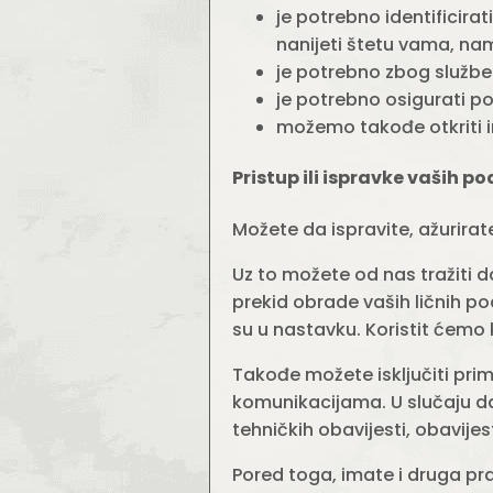
je potrebno identificirat
nanijeti štetu vama, nam
je potrebno zbog služben
je potrebno osigurati po
možemo takođe otkriti i
Pristup ili ispravke vaših 
Možete da ispravite, ažurirat
Uz to možete od nas tražiti 
prekid obrade vaših ličnih p
su u nastavku. Koristit ćem
Takođe možete isključiti pri
komunikacijama. U slučaju d
tehničkih obavijesti, obavijest
Pored toga, imate i druga pra