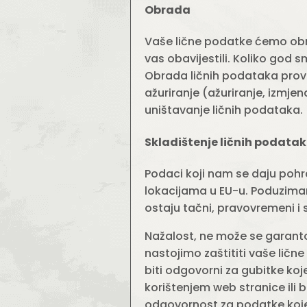
Obrada
Vaše lične podatke ćemo obrad
vas obavijestili. Koliko god 
Obrada ličnih podataka prove
ažuriranje (ažuriranje, izmjena
uništavanje ličnih podataka.
Skladištenje ličnih podata
Podaci koji nam se daju pohr
lokacijama u EU-u. Poduzima
ostaju tačni, pravovremeni i s
Nažalost, ne može se garanto
nastojimo zaštititi vaše lič
biti odgovorni za gubitke koje
korištenjem web stranice ili
odgovornost za podatke koje na