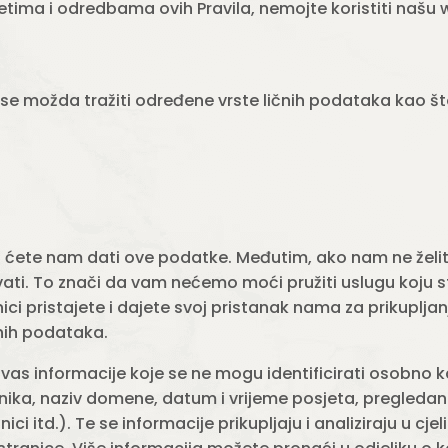
etima i odredbama ovih Pravila, nemojte koristiti našu 
 se možda tražiti određene vrste ličnih podataka kao št
ete nam dati ove podatke. Međutim, ako nam ne želite 
ti. To znači da vam nećemo moći pružiti uslugu koju ste 
i pristajete i dajete svoj pristanak nama za prikupljan
čnih podataka.
as informacije koje se ne mogu identificirati osobno 
dnika, naziv domene, datum i vrijeme posjeta, pregledan
i itd.). Te se informacije prikupljaju i analiziraju u cjel