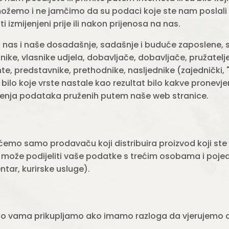
ožemo i ne jamčimo da su podaci koje ste nam poslali il
iti izmijenjeni prije ili nakon prijenosa na nas.
 nas i naše dosadašnje, sadašnje i buduće zaposlene, s
nike, vlasnike udjela, dobavljače, dobavljače, pružatel
te, predstavnike, prethodnike, nasljednike (zajednički
u bilo koje vrste nastale kao rezultat bilo kakve pronevje
ištenja podataka pruženih putem naše web stranice.
ćemo samo prodavaču koji distribuira proizvod koji ste 
može podijeliti vaše podatke s trećim osobama i pojedi
entar, kurirske usluge).
 o vama prikupljamo ako imamo razloga da vjerujemo 