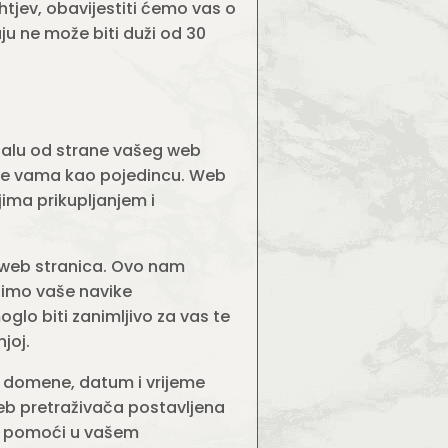
tjev, obavijestiti ćemo vas o
ju ne može biti duži od 30
unalu od strane vašeg web
re vama kao pojedincu. Web
ima prikupljanjem i
h web stranica. Ovo nam
timo vaše navike
lo biti zanimljivo za vas te
joj.
v domene, datum i vrijeme
web pretraživača postavljena
ni pomoći u vašem