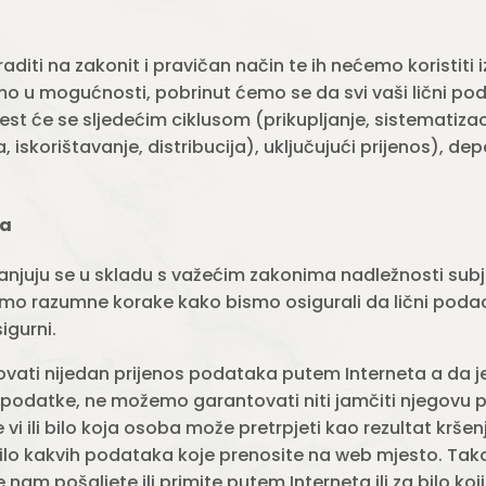
iti na zakonit i pravičan način te ih nećemo koristiti 
smo u mogućnosti, pobrinut ćemo se da svi vaši lični poda
st će se sljedećim ciklusom (prikupljanje, sistematizac
, iskorištavanje, distribucija), uključujući prijenos), dep
ka
anjuju se u skladu s važećim zakonima nadležnosti sub
mo razumne korake kako bismo osigurali da lični podac
igurni.
vati nijedan prijenos podataka putem Interneta a da je
ne podatke, ne možemo garantovati niti jamčiti njegovu
 vi ili bilo koja osoba može pretrpjeti kao rezultat kršenj
 bilo kakvih podataka koje prenosite na web mjesto. T
m pošaljete ili primite putem Interneta ili za bilo koji 