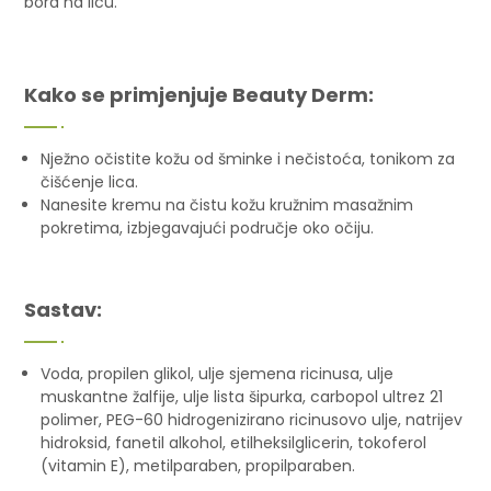
bora na licu.
Kako se primjenjuje Beauty Derm:
Nježno očistite kožu od šminke i nečistoća, tonikom za
čišćenje lica.
Nanesite kremu na čistu kožu kružnim masažnim
pokretima, izbjegavajući područje oko očiju.
Sastav:
Voda, propilen glikol, ulje sjemena ricinusa, ulje
muskantne žalfije, ulje lista šipurka, carbopol ultrez 21
polimer, PEG-60 hidrogenizirano ricinusovo ulje, natrijev
hidroksid, fanetil alkohol, etilheksilglicerin, tokoferol
(vitamin E), metilparaben, propilparaben.