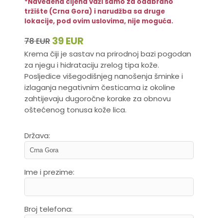
*Navedena cijena važi samo za odabrano
tržište (Crna Gora) i narudžba sa druge
lokacije, pod ovim uslovima, nije moguća.
39 EUR
78 EUR
Krema čiji je sastav na prirodnoj bazi pogodan
za njegu i hidrataciju zrelog tipa kože.
Posljedice višegodišnjeg nanošenja šminke i
izlaganja negativnim česticama iz okoline
zahtijevaju dugoročne korake za obnovu
oštećenog tonusa kože lica.
Država:
Ime i prezime:
Broj telefona: