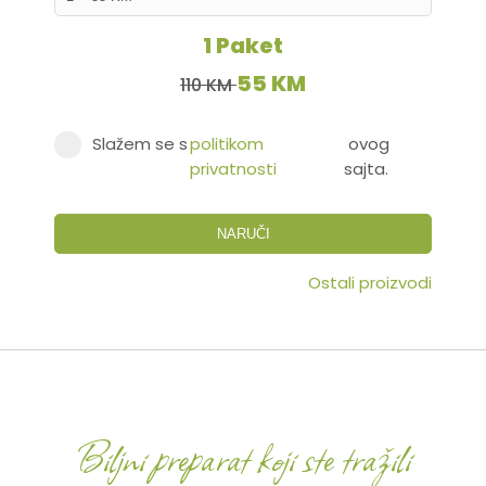
1 Paket
55 KM
110 KM
Slažem se s
politikom
ovog
privatnosti
sajta.
NARUČI
Ostali proizvodi
Biljni preparat koji ste tražili