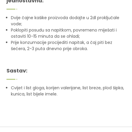
jednostavna:
Dvije čajne kašike proizvoda dodajte u 2dl proključale
vode;
Poklopiti posudu sa napitkom, povremeno miješati i
ostaviti 10-15 minuta da se ohladi;
Prije konzumacije procijediti napitak, a čaj piti bez
šećera, 2-3 puta dnevno prije obroka.
Sastav:
Cvijet i list gloga, korijen valerijane, list breze, plod šipka,
kunica, list bijele imele.