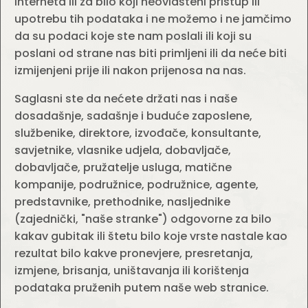
Interneta ili za bilo koji neovlašteni pristup ili
upotrebu tih podataka i ne možemo i ne jamčimo
da su podaci koje ste nam poslali ili koji su
poslani od strane nas biti primljeni ili da neće biti
izmijenjeni prije ili nakon prijenosa na nas.
Saglasni ste da nećete držati nas i naše
dosadašnje, sadašnje i buduće zaposlene,
službenike, direktore, izvođače, konsultante,
savjetnike, vlasnike udjela, dobavljače,
dobavljače, pružatelje usluga, matične
kompanije, podružnice, podružnice, agente,
predstavnike, prethodnike, nasljednike
(zajednički, "naše stranke") odgovorne za bilo
kakav gubitak ili štetu bilo koje vrste nastale kao
rezultat bilo kakve pronevjere, presretanja,
izmjene, brisanja, uništavanja ili korištenja
podataka pruženih putem naše web stranice.