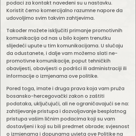
podaci za kontakt navedeni su u nastavku.
Koristit ćemo komercijalno razumne napore da
udovoljimo svim takvim zahtjevima.
Također možete isključiti primanje promotivnih
komunikacija od nas u bilo kojem trenutku
slijedeći upute u tim komunikacijama. U slučaju
da odustanete, i dalje vam možemo slati ne-
promotivne komunikacije, poput tehničkih
obavijesti, obavijesti o podršci ili administraciji ili
informacije o izmjenama ove politike.
Pored toga, imate i druga prava koja vam pruža
bosansko-hercegovački zakon o zaštiti
podataka, uključujući, ali ne ograničavajući se na:
zahtijevanje pristupa i dozvoljavanje besplatnog
pristupa vašim ličnim podacima koji su vam
dostavljeni i koji su bili predmet obrade; svjesnost
o izmjenama i dopunama uvjeta ove Politike na