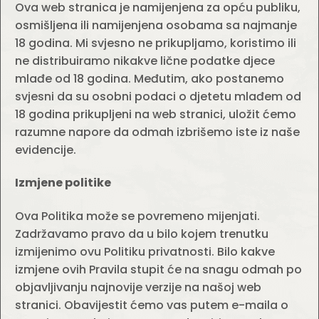
Ova web stranica je namijenjena za opću publiku,
osmišljena ili namijenjena osobama sa najmanje
18 godina. Mi svjesno ne prikupljamo, koristimo ili
ne distribuiramo nikakve lične podatke djece
mlađe od 18 godina. Međutim, ako postanemo
svjesni da su osobni podaci o djetetu mlađem od
18 godina prikupljeni na web stranici, uložit ćemo
razumne napore da odmah izbrišemo iste iz naše
evidencije.
Izmjene politike
Ova Politika može se povremeno mijenjati.
Zadržavamo pravo da u bilo kojem trenutku
izmijenimo ovu Politiku privatnosti. Bilo kakve
izmjene ovih Pravila stupit će na snagu odmah po
objavljivanju najnovije verzije na našoj web
stranici. Obavijestit ćemo vas putem e-maila o