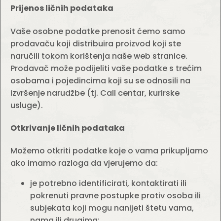
Prijenos ličnih podataka
Vaše osobne podatke prenosit ćemo samo
prodavaču koji distribuira proizvod koji ste
naručili tokom korištenja naše web stranice.
Prodavač može podijeliti vaše podatke s trećim
osobama i pojedincima koji su se odnosili na
izvršenje narudžbe (tj. Call centar, kurirske
usluge).
Otkrivanje ličnih podataka
Možemo otkriti podatke koje o vama prikupljamo
ako imamo razloga da vjerujemo da:
je potrebno identificirati, kontaktirati ili
pokrenuti pravne postupke protiv osoba ili
subjekata koji mogu nanijeti štetu vama,
nama ili drugima;