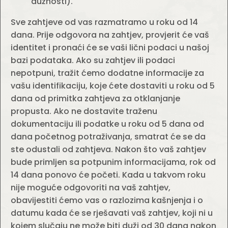
dužnosti).
Sve zahtjeve od vas razmatramo u roku od 14
dana. Prije odgovora na zahtjev, provjerit će vaš
identitet i pronaći će se vaši lični podaci u našoj
bazi podataka. Ako su zahtjev ili podaci
nepotpuni, tražit ćemo dodatne informacije za
vašu identifikaciju, koje ćete dostaviti u roku od 5
dana od primitka zahtjeva za otklanjanje
propusta. Ako ne dostavite traženu
dokumentaciju ili podatke u roku od 5 dana od
dana početnog potraživanja, smatrat će se da
ste odustali od zahtjeva. Nakon što vaš zahtjev
bude primljen sa potpunim informacijama, rok od
14 dana ponovo će početi. Kada u takvom roku
nije moguće odgovoriti na vaš zahtjev,
obavijestiti ćemo vas o razlozima kašnjenja i o
datumu kada će se rješavati vaš zahtjev, koji ni u
kojem slučaju ne može biti duži od 30 dana nakon