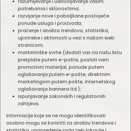
razumijevanje i udovoljavanje vašim
potrebama i sklonostima;
razvijanje nove i poboljšane postojeće
ponude usluga i proizvoda;
praćenje i analiza trendova, statistika,
upotrebe i aktivnosti u vezi s našom web
stranicom;
marketinške svrhe (dodati vas na našu listu
pretplate putem e-pošte, poslati vam
promotivni materijal, ponude putem
oglašavanja putem e-pošte, direktnim
marketingom putem pošte, internetskog
oglašavanja bannera itd.);
ispunjavanje zakonskih i regulatornih
zahtjeva.
Informacije koje se ne mogu identifikovati
osobno mogu se koristiti za analizu trendova i
statistika, unapređenje rada Veb lokacije i