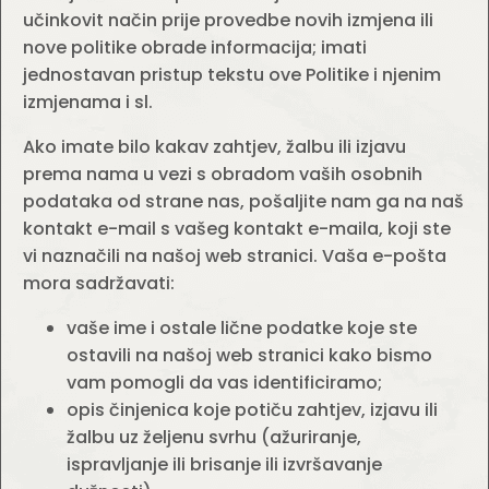
učinkovit način prije provedbe novih izmjena ili
nove politike obrade informacija; imati
jednostavan pristup tekstu ove Politike i njenim
izmjenama i sl.
Ako imate bilo kakav zahtjev, žalbu ili izjavu
prema nama u vezi s obradom vaših osobnih
podataka od strane nas, pošaljite nam ga na naš
kontakt e-mail s vašeg kontakt e-maila, koji ste
vi naznačili na našoj web stranici. Vaša e-pošta
mora sadržavati:
vaše ime i ostale lične podatke koje ste
ostavili na našoj web stranici kako bismo
vam pomogli da vas identificiramo;
opis činjenica koje potiču zahtjev, izjavu ili
žalbu uz željenu svrhu (ažuriranje,
ispravljanje ili brisanje ili izvršavanje