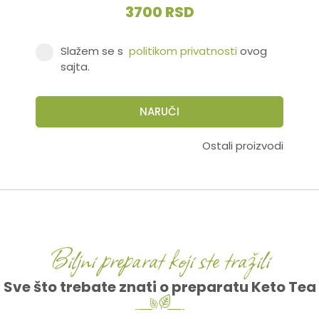
3700 RSD
Slažem se s
politikom privatnosti
ovog
sajta.
NARUČI
Ostali proizvodi
Biljni preparat koji ste tražili
Sve što trebate znati o preparatu Keto Tea