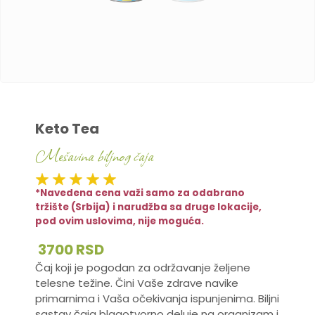
Keto Tea
Mešavina biljnog čaja
*Navedena cena važi samo za odabrano
tržište (Srbija) i narudžba sa druge lokacije,
pod ovim uslovima, nije moguća.
3700 RSD
Čaj koji je pogodan za održavanje željene
telesne težine. Čini Vaše zdrave navike
primarnima i Vaša očekivanja ispunjenima. Biljni
sastav čaja blagotvorno deluje na organizam i