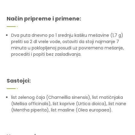
Način pripreme i primene:
Dva puta dnevno po 1 srednju kašiku mešavine (1,7 g)
preliti sa 2 dl vrele vode, ostaviti da stoji najmanje 7
minuta u poklopljenoj posudi uz povremeno mešanje,
procediti i popiti bez zaslađivanja.
Sastojci:
list zelenog čaja (Chameillia sinensis), list matičnjaka
(Mellisa officinalis), list koprive (Urtica dioica), list nane
(Mentha piperita), list masline (Olea europaea).