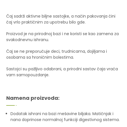
Čaj sadrži aktivne biljne sastojke, a način pakovanja čini
čaj vrlo praktičnim za upotrebu bilo gde.
Proizvod je na prirodnoj bazi i ne koristi se kao zamena za
svakodnevnu ishranu.
Čaj se ne preporučuje deci, trudnicama, dojiljama i
osobama sa hroničnim bolestima.
Sastojci su pažljivo odabrani, a prirodni sastav čaja vraća
vam samopouzdanje.
Namena proizvoda:
Dodatak ishrani na bazi mešavine biljaka. Matičnjak i
nana doprinose normalnoj funkciji digestivnog sistema.