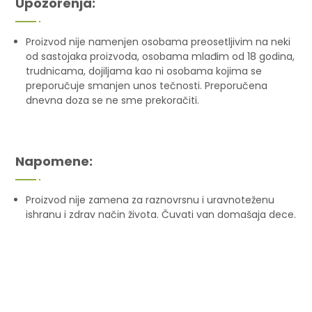
Upozorenja:
Proizvod nije namenjen osobama preosetljivim na neki
od sastojaka proizvoda, osobama mlađim od 18 godina,
trudnicama, dojiljama kao ni osobama kojima se
preporučuje smanjen unos tečnosti. Preporučena
dnevna doza se ne sme prekoračiti.
Napomene:
Proizvod nije zamena za raznovrsnu i uravnoteženu
ishranu i zdrav način života. Čuvati van domašaja dece.