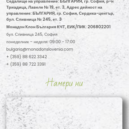
Седалище на управление: БЪЛГАРИЯ, гр. София, р-н
Триадица, Лавеле № 19, ет. 3, Адрес дейност на
управление: БЪЛГАРИЯ, гр. София, Сердика-център,
бул. Сливница № 245, ет. 3
Монадон Клон България КЧТ, ЕИК/ПИК: 206802201
бул. Сливница 245, София
понеделник – неделя: 09:00 - 17:00
bulgaria@monadonslovenia.com
+ (359) 88 622 3342
+ (359) 88 722 3391
Намери ни