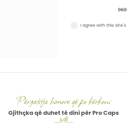
960
I agree with this site'
Përgatitja bimore që po kërkoni
Gjithçka që duhet të dini për Pro Caps