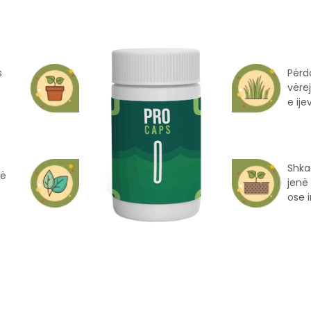
s
Përd
vëre
e ije
Shka
të
jenë
ose i