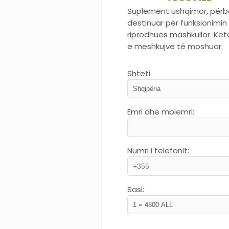
Suplement ushqimor, përbër
destinuar për funksionimi
riprodhues mashkullor. Kët
e meshkujve të moshuar.
Shteti:
Emri dhe mbiemri:
Numri i telefonit:
Sasi: