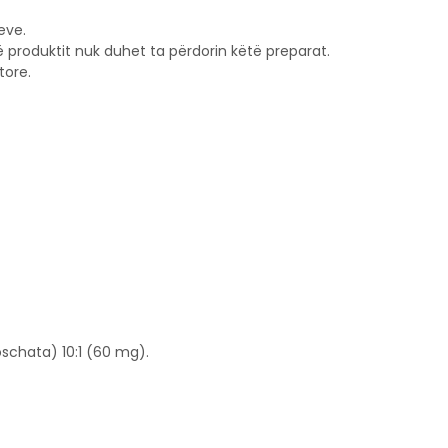
eve.
ë produktit nuk duhet ta përdorin këtë preparat.
tore.
oschata) 10:1 (60 mg).