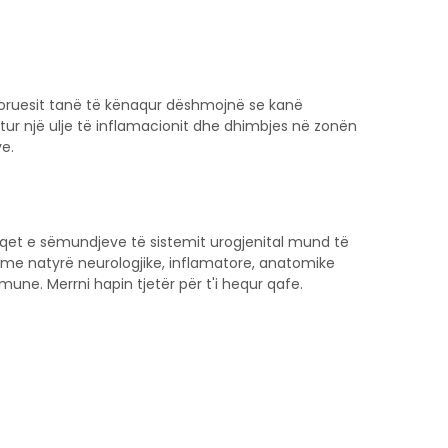
oruesit tanë të kënaqur dëshmojnë se kanë
jtur një ulje të inflamacionit dhe dhimbjes në zonën
ve.
qet e sëmundjeve të sistemit urogjenital mund të
 me natyrë neurologjike, inflamatore, anatomike
mune. Merrni hapin tjetër për t'i hequr qafe.