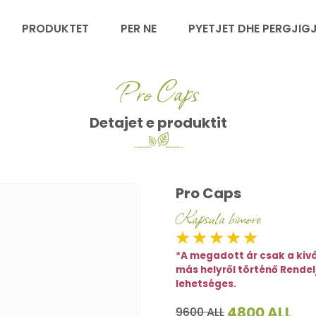
PRODUKTET
PER NE
PYETJET DHE PERGJIG
Pro Caps
Detajet e produktit
Pro Caps
Kapsula bimore
*A megadott ár csak a kivá
más helyről történő Rendel
lehetséges.
4800 ALL
9600 ALL