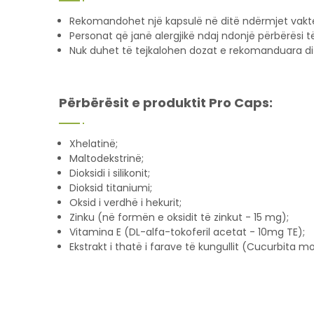
Rekomandohet një kapsulë në ditë ndërmjet vakt
Personat që janë alergjikë ndaj ndonjë përbërësi t
Nuk duhet të tejkalohen dozat e rekomanduara di
Përbërësit e produktit Pro Caps:
Xhelatinë;
Maltodekstrinë;
Dioksidi i silikonit;
Dioksid titaniumi;
Oksid i verdhë i hekurit;
Zinku (në formën e oksidit të zinkut - 15 mg);
Vitamina E (DL-alfa-tokoferil acetat - 10mg TE);
Ekstrakt i thatë i farave të kungullit (Cucurbita m