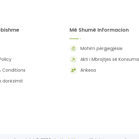
obishme
Më Shumë Informacion
Mohim përgjegjësie
Policy
Akti i Mbrojtjes së Konsuma
 Conditions
Ankesa
 e dorëzimit