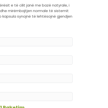
ësit e të cilit janë me bazë natyrale, i
n dhe mirëmbajtjen normale të sistemit
o kapsula synojnë të lehtësojnë gjendjen
1 Paketim