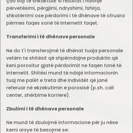
çdo lloji të shkaktuar si rezultat i ndonjë
përvetësimi, përgjimi, ndryshimi, fshirja,
shkatërrimi ose përdorimi i të dhënave të ofruara
përmes faqes sonë të internetit faqet.
Transferimi i të dhënave personale
Ne do t'i transferojmë të dhënat tuaja personale
vetëm te shitësit që shpërndajne produktin që
keni porositur gjatë përdorimit ne faqen tonë të
internetit. Shitësi mund të ndajë informacionin
tuaj me palët e treta dhe individët që janë
referuar në ekzekutimin e porosisë (p.sh. call
center, shërbime korriere).
Zbulimi i të dhënave personale
Ne mund të zbulojmë informacione për ju nëse
kemi arsye të besojmë se: