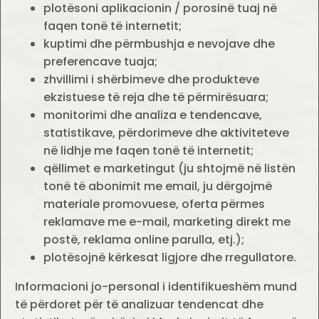
plotësoni aplikacionin / porosinë tuaj në
faqen tonë të internetit;
kuptimi dhe përmbushja e nevojave dhe
preferencave tuaja;
zhvillimi i shërbimeve dhe produkteve
ekzistuese të reja dhe të përmirësuara;
monitorimi dhe analiza e tendencave,
statistikave, përdorimeve dhe aktiviteteve
në lidhje me faqen tonë të internetit;
qëllimet e marketingut (ju shtojmë në listën
tonë të abonimit me email, ju dërgojmë
materiale promovuese, oferta përmes
reklamave me e-mail, marketing direkt me
postë, reklama online parulla, etj.);
plotësojnë kërkesat ligjore dhe rregullatore.
Informacioni jo-personal i identifikueshëm mund
të përdoret për të analizuar tendencat dhe