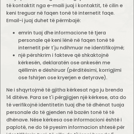
të kontaktit nga e-maili juaj i kontaktit, të cilin e
keni treguar në faqen tonë të internetit faqe.
Email-i juaj duhet të përmbajë:
emrin tuaj dhe informacione të tjera
personale që keni lënë në faqen tonë të
internetit për t'ju ndihmuar ne identifikojmë;
një përshkrim i fakteve që shkaktojnë
kërkesën, deklaratën ose ankesën me
qëllimin e dëshiruar (përditësimi, korrigjimi
ose fshirjen ose kryerjen e detyrave).
Ne i shqyrtojmë të gjitha kërkesat nga ju brenda
14 ditëve. Para se t'i përgjigjen një kërkese, ata do
të verifikojnë identitetin tuaj dhe të dhënat tuaja
personale do të gjenden në bazën tonë të të
dhënave. Nëse kërkesa ose informacioni është i
paplotë, ne do të pyesim informacion shtesë për