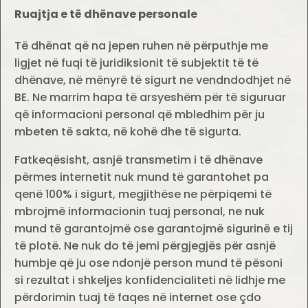
Ruajtja e të dhënave personale
Të dhënat që na jepen ruhen në përputhje me
ligjet në fuqi të juridiksionit të subjektit të të
dhënave, në mënyrë të sigurt ne vendndodhjet në
BE. Ne marrim hapa të arsyeshëm për të siguruar
që informacioni personal që mbledhim për ju
mbeten të sakta, në kohë dhe të sigurta.
Fatkeqësisht, asnjë transmetim i të dhënave
përmes internetit nuk mund të garantohet pa
qenë 100% i sigurt, megjithëse ne përpiqemi të
mbrojmë informacionin tuaj personal, ne nuk
mund të garantojmë ose garantojmë sigurinë e tij
të plotë. Ne nuk do të jemi përgjegjës për asnjë
humbje që ju ose ndonjë person mund të pësoni
si rezultat i shkeljes konfidencialiteti në lidhje me
përdorimin tuaj të faqes në internet ose çdo