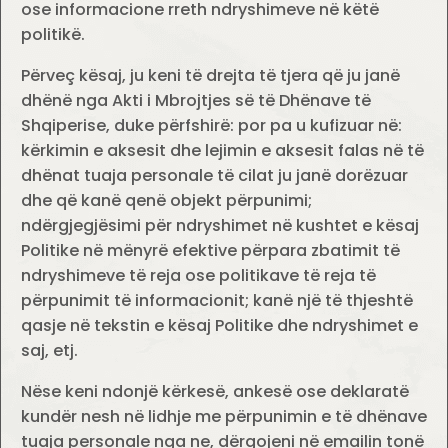
ose informacione rreth ndryshimeve në këtë
politikë.
Përveç kësaj, ju keni të drejta të tjera që ju janë
dhënë nga Akti i Mbrojtjes së të Dhënave të
Shqiperise, duke përfshirë: por pa u kufizuar në:
kërkimin e aksesit dhe lejimin e aksesit falas në të
dhënat tuaja personale të cilat ju janë dorëzuar
dhe që kanë qenë objekt përpunimi;
ndërgjegjësimi për ndryshimet në kushtet e kësaj
Politike në mënyrë efektive përpara zbatimit të
ndryshimeve të reja ose politikave të reja të
përpunimit të informacionit; kanë një të thjeshtë
qasje në tekstin e kësaj Politike dhe ndryshimet e
saj, etj.
Nëse keni ndonjë kërkesë, ankesë ose deklaratë
kundër nesh në lidhje me përpunimin e të dhënave
tuaja personale nga ne, dërgojeni në emailin tonë