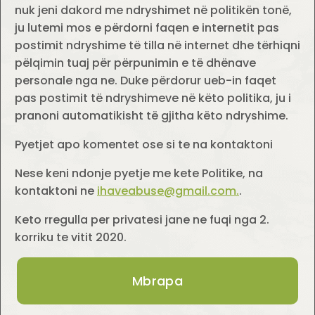
nuk jeni dakord me ndryshimet në politikën tonë,
ju lutemi mos e përdorni faqen e internetit pas
postimit ndryshime të tilla në internet dhe tërhiqni
pëlqimin tuaj për përpunimin e të dhënave
personale nga ne. Duke përdorur ueb-in faqet
pas postimit të ndryshimeve në këto politika, ju i
pranoni automatikisht të gjitha këto ndryshime.
Pyetjet apo komentet ose si te na kontaktoni
Nese keni ndonje pyetje me kete Politike, na
kontaktoni ne
ihaveabuse@gmail.com
.
.
Keto rregulla per privatesi jane ne fuqi nga 2.
korriku te vitit 2020.
Mbrapa