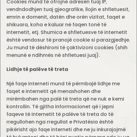
Cookies mund të ofrojnë adresën tuaj IP,
vendndodhjen tuaj gjeografike, llojin e shfletuesit,
emrin e domenit, datën dhe orën vizitat, faqet e
shikuara, koha e kaluar në faqen tonë të
internetit, etj. Shumica e shfletuesve të internetit
është vendosur të pranojë cookie si parazgjedhje.
Ju mund të dëshironi të çaktivizoni cookies (shih
menunë e ndihmës në shfletuesi juaj).
Lidhje të palëve të treta
Një faqe interneti mund të përmbajë lidhje me
faqet e internetit që menaxhohen dhe
mirëmbahen nga palë të treta që ne nuk e kemi
kontrollin. Të gjitha informacionet që i jepni
faqeve të internetit të palëve të treta do të
rregullohen nga rregullat e Privatësia është
pikërisht ajo faqe interneti dhe ne ju inkurajojmë