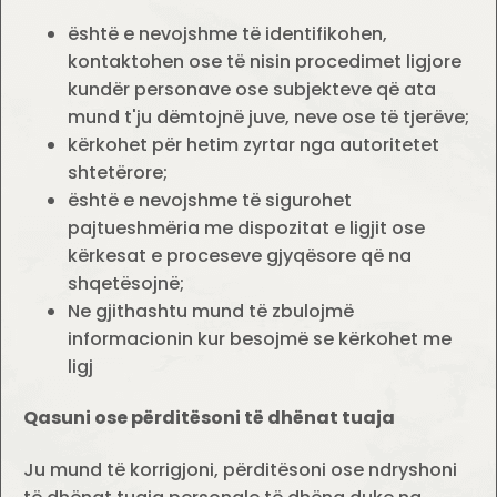
është e nevojshme të identifikohen,
kontaktohen ose të nisin procedimet ligjore
kundër personave ose subjekteve që ata
mund t'ju dëmtojnë juve, neve ose të tjerëve;
kërkohet për hetim zyrtar nga autoritetet
shtetërore;
është e nevojshme të sigurohet
pajtueshmëria me dispozitat e ligjit ose
kërkesat e proceseve gjyqësore që na
shqetësojnë;
Ne gjithashtu mund të zbulojmë
informacionin kur besojmë se kërkohet me
ligj
Qasuni ose përditësoni të dhënat tuaja
Ju mund të korrigjoni, përditësoni ose ndryshoni