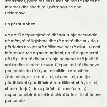
statistikat, përmirësimi i funksionimit të faqes në
internet dhe shërbimi i përmbajtjes dhe
reklamave.
Po përpunohet
Ne do t'i përpunojmë të dhënat tuaja personale
në mënyrë të ligjshme dhe të drejtë dhe nuk do t'i
përdorim ato jashtë qëllimeve për të cilat ju kemi
informuar. Me aq sa mundemi, do të sigurohemi
që të gjitha të dhënat tuaja personale të jenë të
sakta dhe te përditësuar. Përpunimi i të dhënave
personale do të kryhet në ciklin e ardhshëm
(mbledhja, sistematizimi, akumulimi, ruajtja,
përditësimi (përditësimi, modifikimi, shfrytëzimi,
shpërndarja), duke përfshirë transferimin),
depersonalizimi, bllokimi, shkatërrimi i të dhënave
personale.