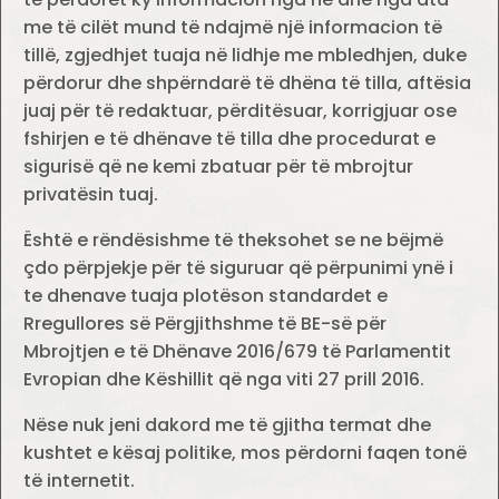
me të cilët mund të ndajmë një informacion të
tillë, zgjedhjet tuaja në lidhje me mbledhjen, duke
përdorur dhe shpërndarë të dhëna të tilla, aftësia
juaj për të redaktuar, përditësuar, korrigjuar ose
fshirjen e të dhënave të tilla dhe procedurat e
sigurisë që ne kemi zbatuar për të mbrojtur
privatësin tuaj.
Është e rëndësishme të theksohet se ne bëjmë
çdo përpjekje për të siguruar që përpunimi ynë i
te dhenave tuaja plotëson standardet e
Rregullores së Përgjithshme të BE-së për
Mbrojtjen e të Dhënave 2016/679 të Parlamentit
Evropian dhe Këshillit që nga viti 27 prill 2016.
Nëse nuk jeni dakord me të gjitha termat dhe
kushtet e kësaj politike, mos përdorni faqen tonë
të internetit.