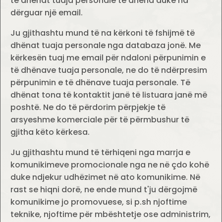
të dhënat tuaja personale të dhëna duke na
dërguar një email.
Ju gjithashtu mund të na kërkoni të fshijmë të
dhënat tuaja personale nga databaza jonë. Me
kërkesën tuaj me email për ndaloni përpunimin e
të dhënave tuaja personale, ne do të ndërpresim
përpunimin e të dhënave tuaja personale. Të
dhënat tona të kontaktit janë të listuara janë më
poshtë. Ne do të përdorim përpjekje të
arsyeshme komerciale për të përmbushur të
gjitha këto kërkesa.
Ju gjithashtu mund të tërhiqeni nga marrja e
komunikimeve promocionale nga ne në çdo kohë
duke ndjekur udhëzimet në ato komunikime. Në
rast se hiqni dorë, ne ende mund t'ju dërgojmë
komunikime jo promovuese, si p.sh njoftime
teknike, njoftime për mbështetje ose administrim,