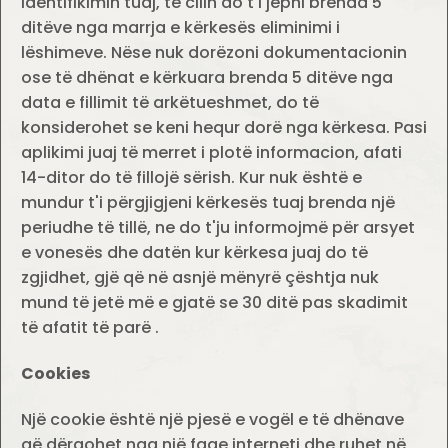
identifikimin tuaj, të cilin do t'i jepni brenda 5
ditëve nga marrja e kërkesës eliminimi i
lëshimeve. Nëse nuk dorëzoni dokumentacionin
ose të dhënat e kërkuara brenda 5 ditëve nga
data e fillimit të arkëtueshmet, do të
konsiderohet se keni hequr dorë nga kërkesa. Pasi
aplikimi juaj të merret i plotë informacion, afati
14-ditor do të fillojë sërish. Kur nuk është e
mundur t'i përgjigjeni kërkesës tuaj brenda një
periudhe të tillë, ne do t'ju informojmë për arsyet
e vonesës dhe datën kur kërkesa juaj do të
zgjidhet, gjë që në asnjë mënyrë çështja nuk
mund të jetë më e gjatë se 30 ditë pas skadimit
të afatit të parë .
Cookies
Një cookie është një pjesë e vogël e të dhënave
që dërgohet nga një faqe interneti dhe ruhet në