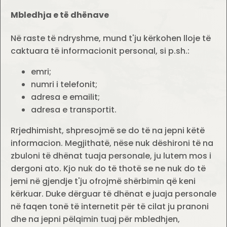
Mbledhja e të dhënave
Në raste të ndryshme, mund t'ju kërkohen lloje të
caktuara të informacionit personal, si p.sh.:
emri;
numri i telefonit;
adresa e emailit;
adresa e transportit.
Rrjedhimisht, shpresojmë se do të na jepni këtë
informacion. Megjithatë, nëse nuk dëshironi të na
zbuloni të dhënat tuaja personale, ju lutem mos i
dergoni ato. Kjo nuk do të thotë se ne nuk do të
jemi në gjendje t'ju ofrojmë shërbimin që keni
kërkuar. Duke dërguar të dhënat e juaja personale
në faqen tonë të internetit për të cilat ju pranoni
dhe na jepni pëlqimin tuaj për mbledhjen,