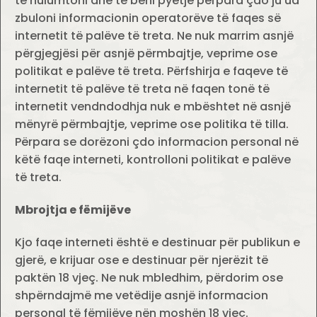
të hulumtoni dhe të bëni pyetje përpara çdo ju ua
zbuloni informacionin operatorëve të faqes së
internetit të palëve të treta. Ne nuk marrim asnjë
përgjegjësi për asnjë përmbajtje, veprime ose
politikat e palëve të treta. Përfshirja e faqeve të
internetit të palëve të treta në faqen tonë të
internetit vendndodhja nuk e mbështet në asnjë
mënyrë përmbajtje, veprime ose politika të tilla.
Përpara se dorëzoni çdo informacion personal në
këtë faqe interneti, kontrolloni politikat e palëve
të treta.
Mbrojtja e fëmijëve
Kjo faqe interneti është e destinuar për publikun e
gjerë, e krijuar ose e destinuar për njerëzit të
paktën 18 vjeç. Ne nuk mbledhim, përdorim ose
shpërndajmë me vetëdije asnjë informacion
personal të fëmijëve nën moshën 18 vjeç.