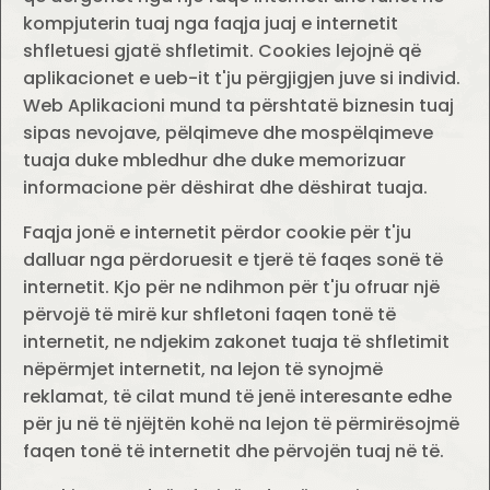
kompjuterin tuaj nga faqja juaj e internetit
shfletuesi gjatë shfletimit. Cookies lejojnë që
aplikacionet e ueb-it t'ju përgjigjen juve si individ.
Web Aplikacioni mund ta përshtatë biznesin tuaj
sipas nevojave, pëlqimeve dhe mospëlqimeve
tuaja duke mbledhur dhe duke memorizuar
informacione për dëshirat dhe dëshirat tuaja.
Faqja jonë e internetit përdor cookie për t'ju
dalluar nga përdoruesit e tjerë të faqes sonë të
internetit. Kjo për ne ndihmon për t'ju ofruar një
përvojë të mirë kur shfletoni faqen tonë të
internetit, ne ndjekim zakonet tuaja të shfletimit
nëpërmjet internetit, na lejon të synojmë
reklamat, të cilat mund të jenë interesante edhe
për ju në të njëjtën kohë na lejon të përmirësojmë
faqen tonë të internetit dhe përvojën tuaj në të.