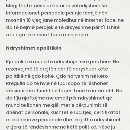
Megjithatë, nëse bëhemi të vetëdijshëm se
informacionet personale për një fëmijë nën
moshën 18 vjeç janë mbledhur në internet faqe, ne
do të bëjmë përpjekje të arsyeshme për t'i fshirë
ato nga të dhënat tona menjëherë.
Ndryshimet e politikës
Kjo politikë mund të ndryshojë herë pas here. Ne
rezervojmë të drejtën për të ndryshuar këtë
politikë në çdo kohë. Çdo ndryshim në këto
Rregulla do të hyjë në fuqi sapo të lëshohet
versioni më i fundit ne faqen tonë të internetit. Ne
do t'ju njoftojmë me email për ndryshimet që
mund të lidhen me qëllimet e përpunimit të
dhënat personale, kushtet e ruajtjes, certifikatat
e të dhënave personale dhe të gjitha ndryshimet
e tjera të rëndësishme në këtë politikë. Nëse ju