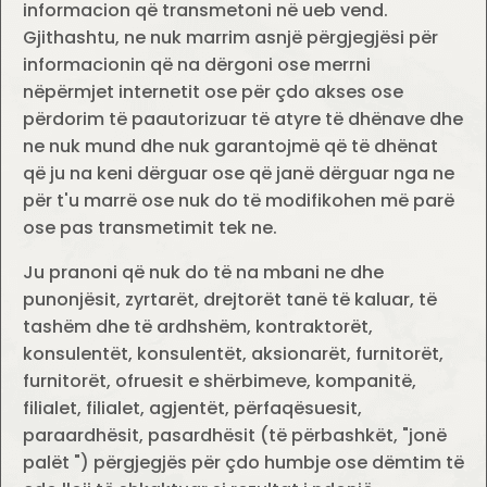
informacion që transmetoni në ueb vend.
Gjithashtu, ne nuk marrim asnjë përgjegjësi për
informacionin që na dërgoni ose merrni
nëpërmjet internetit ose për çdo akses ose
përdorim të paautorizuar të atyre të dhënave dhe
ne nuk mund dhe nuk garantojmë që të dhënat
që ju na keni dërguar ose që janë dërguar nga ne
për t'u marrë ose nuk do të modifikohen më parë
ose pas transmetimit tek ne.
Ju pranoni që nuk do të na mbani ne dhe
punonjësit, zyrtarët, drejtorët tanë të kaluar, të
tashëm dhe të ardhshëm, kontraktorët,
konsulentët, konsulentët, aksionarët, furnitorët,
furnitorët, ofruesit e shërbimeve, kompanitë,
filialet, filialet, agjentët, përfaqësuesit,
paraardhësit, pasardhësit (të përbashkët, "jonë
palët ") përgjegjës për çdo humbje ose dëmtim të