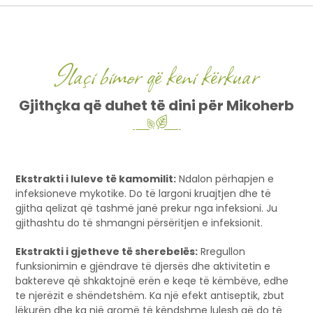
Ilaçi bimor që keni kërkuar
Gjithçka që duhet të dini për Mikoherb
Ekstrakti i luleve të kamomilit:
Ndalon përhapjen e
infeksioneve mykotike. Do të largoni kruajtjen dhe të
gjitha qelizat që tashmë janë prekur nga infeksioni. Ju
gjithashtu do të shmangni përsëritjen e infeksionit.
Ekstrakti i gjetheve të sherebelës:
Rregullon
funksionimin e gjëndrave të djersës dhe aktivitetin e
baktereve që shkaktojnë erën e keqe të këmbëve, edhe
te njerëzit e shëndetshëm. Ka një efekt antiseptik, zbut
lëkurën dhe ka një aromë të këndshme lulesh që do të