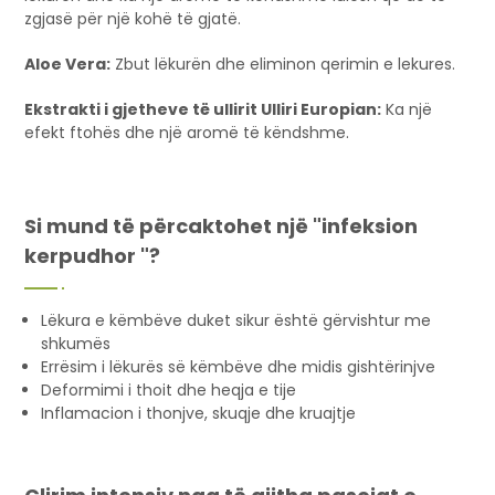
zgjasë për një kohë të gjatë.
Aloe Vera:
Zbut lëkurën dhe eliminon qerimin e lekures.
Ekstrakti i gjetheve të ullirit Ulliri Europian:
Ka një
efekt ftohës dhe një aromë të këndshme.
Si mund të përcaktohet një "infeksion
kerpudhor "?
Lëkura e këmbëve duket sikur është gërvishtur me
shkumës
Errësim i lëkurës së këmbëve dhe midis gishtërinjve
Deformimi i thoit dhe heqja e tije
Inflamacion i thonjve, skuqje dhe kruajtje