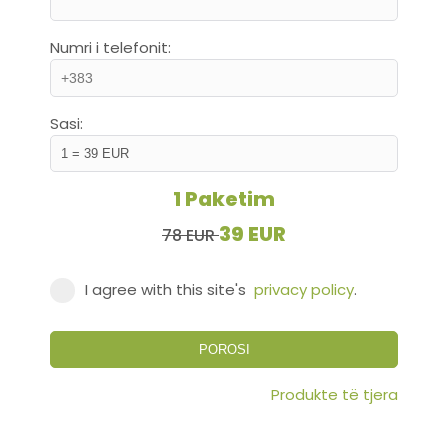
Numri i telefonit:
Sasi:
1 Paketim
39 EUR
78 EUR
I agree with this site's
privacy policy
.
POROSI
Produkte të tjera