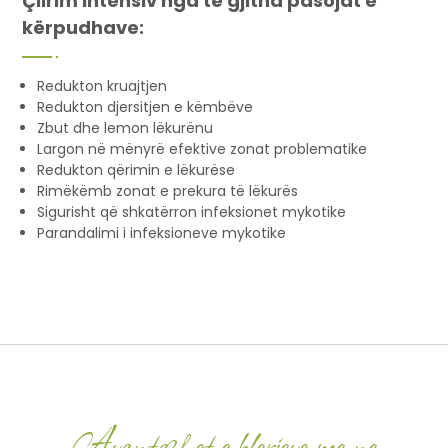
Çlirim intensiv nga të gjitha pasojat e
kërpudhave:
Redukton kruajtjen
Redukton djersitjen e këmbëve
Zbut dhe lemon lëkurënu
Largon në mënyrë efektive zonat problematike
Redukton qërimin e lëkurëse
Rimëkëmb zonat e prekura të lëkurës
Sigurisht që shkatërron infeksionet mykotike
Parandalimi i infeksioneve mykotike
Avantazhet e blerjeve me ne