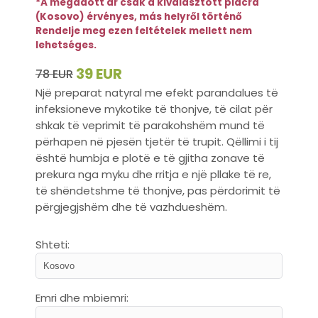
*A megadott ár csak a kiválasztott piacra
(Kosovo) érvényes, más helyről történő
Rendelje meg ezen feltételek mellett nem
lehetséges.
39 EUR
78 EUR
Një preparat natyral me efekt parandalues të
infeksioneve mykotike të thonjve, të cilat për
shkak të veprimit të parakohshëm mund të
përhapen në pjesën tjetër të trupit. Qëllimi i tij
është humbja e plotë e të gjitha zonave të
prekura nga myku dhe rritja e një pllake të re,
të shëndetshme të thonjve, pas përdorimit të
përgjegjshëm dhe të vazhdueshëm.
Shteti:
Emri dhe mbiemri: