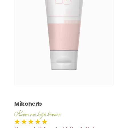
Mikoherb
Krem me bazë bimore