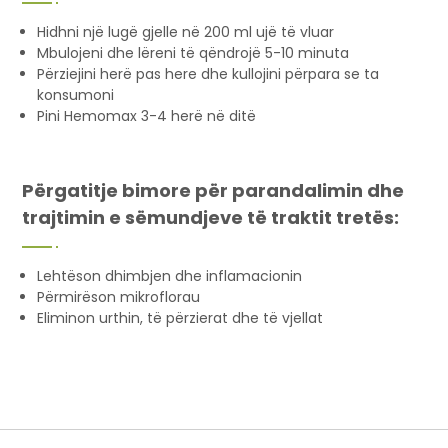
Hidhni një lugë gjelle në 200 ml ujë të vluar
Mbulojeni dhe lëreni të qëndrojë 5-10 minuta
Përziejini herë pas here dhe kullojini përpara se ta
konsumoni
Pini Hemomax 3-4 herë në ditë
Përgatitje bimore për parandalimin dhe
trajtimin e sëmundjeve të traktit tretës:
Lehtëson dhimbjen dhe inflamacionin
Përmirëson mikroflorau
Eliminon urthin, të përzierat dhe të vjellat