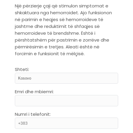
Një përzierje çaji që stimulon simptomat e
shkaktuara nga hemorroidet. Ajo funksionon
në parimin e heqjes së hemorroideve të
jashtme dhe reduktimit të shfaqjes së
hemorroideve të brendshme. Është i
përshtatshëm për pastrimin e zorrëve dhe
përmirësimin e tretjes. Aleati është në
forcimin e funksionit të mëlçisë.
Shteti:
Emri dhe mbiemri:
Numri i telefonit: