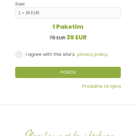
Sasi:
1 Paketim
39 EUR
78 EUR
I agree with this site's
privacy policy
.
POROSI
Produkte të tjera
Ilaçi bimor që keni kërkuar