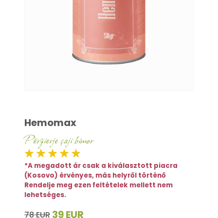
Hemomax
Përzierje çaji bimor
*A megadott ár csak a kiválasztott piacra
(Kosovo) érvényes, más helyről történő
Rendelje meg ezen feltételek mellett nem
lehetséges.
39 EUR
78 EUR