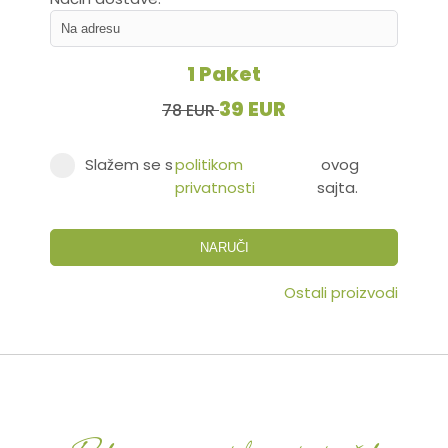
1 Paket
39 EUR
78 EUR
Slažem se s
politikom
ovog
privatnosti
sajta.
NARUČI
Ostali proizvodi