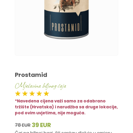
Prostamid
Mješavina biljnog čaja
*Navedena cijena važi samo za odabrano
tržište (Hrvatska) i narudžba sa druge lokacije,
pod ovim uvjetima, nije moguća.
39 EUR
78 EUR
Čaj na biljnoj bazi, čiji sastav djeluje u smjeru