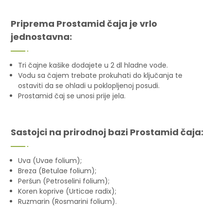
Priprema Prostamid čaja je vrlo
jednostavna:
Tri čajne kašike dodajete u 2 dl hladne vode.
Vodu sa čajem trebate prokuhati do ključanja te
ostaviti da se ohladi u poklopljenoj posudi.
Prostamid čaj se unosi prije jela.
Sastojci na prirodnoj bazi Prostamid čaja:
Uva (Uvae folium);
Breza (Betulae folium);
Peršun (Petroselini folium);
Koren koprive (Urticae radix);
Ruzmarin (Rosmarini folium).