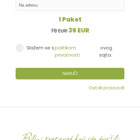
1 Paket
39 EUR
78 EUR
Slažem se s
politikom
ovog
privatnosti
sajta.
NARUČI
Ostali proizvodi
Biljni preparat koji ste tražili