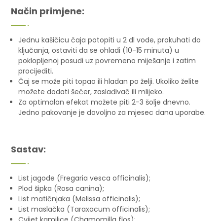
Način primjene:
Jednu kašičicu čaja potopiti u 2 dl vode, prokuhati do
ključanja, ostaviti da se ohladi (10-15 minuta) u
poklopljenoj posudi uz povremeno miješanje i zatim
procijediti.
Čaj se može piti topao ili hladan po želji. Ukoliko želite
možete dodati šećer, zaslađivač ili mlijeko.
Za optimalan efekat možete piti 2-3 šolje dnevno.
Jedno pakovanje je dovoljno za mjesec dana uporabe.
Sastav:
List jagode (Fregaria vesca officinalis);
Plod šipka (Rosa canina);
List matičnjaka (Melissa officinalis);
List maslačka (Taraxacum officinalis);
Cvijet kamilice (Chamomilla flos);