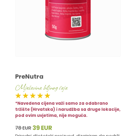
PreNutra
Mješavina biljnog čaja
*Navedena cijena važi samo za odabrano
tržište (Hrvatska) i narudžba sa druge lokacije,
pod ovim uvjetima, nije moguća.
39 EUR
78 EUR
Prirodni dijetetski proizvod, dizajniran da podrži