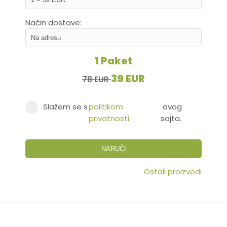
Način dostave:
1 Paket
39 EUR
78 EUR
Slažem se s
politikom
ovog
privatnosti
sajta.
NARUČI
Ostali proizvodi