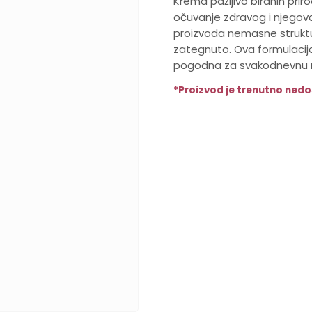
Krema pažljivo biranih prir
očuvanje zdravog i njegova
proizvoda nemasne struktur
zategnuto. Ova formulacija 
pogodna za svakodnevnu ru
*Proizvod je trenutno ned