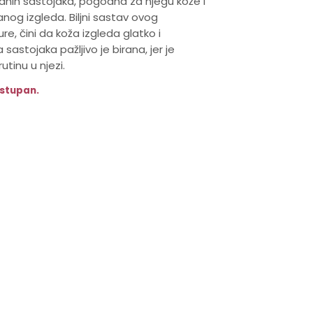
odnih sastojaka, pogodna za njegu kože i
nog izgleda. Biljni sastav ovog
e, čini da koža izgleda glatko i
sastojaka pažljivo je birana, jer je
tinu u njezi.
ostupan.