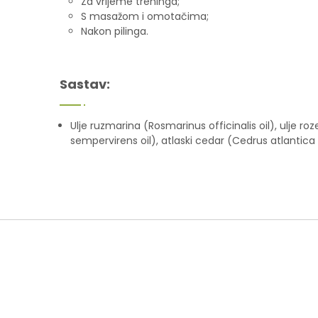
Za vrijeme treninga;
S masažom i omotačima;
Nakon pilinga.
Sastav:
Ulje ruzmarina (Rosmarinus officinalis oil), ulje 
sempervirens oil), atlaski cedar (Cedrus atlantica oi