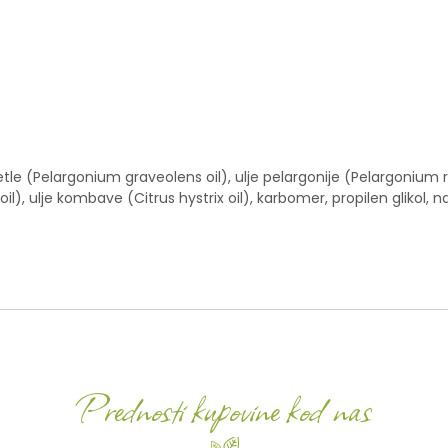
rozetle (Pelargonium graveolens oil), ulje pelargonije (Pelargoniu
l), ulje kombave (Citrus hystrix oil), karbomer, propilen glikol, nat
Prednosti kupovine kod nas