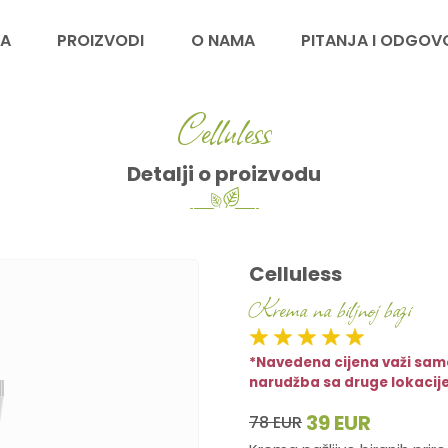
A
PROIZVODI
O NAMA
PITANJA I ODGOV
Celluless
Detalji o proizvodu
Celluless
Krema na biljnoj bazi
*Navedena cijena važi samo
narudžba sa druge lokacije
39 EUR
78 EUR