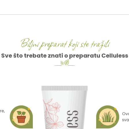
Biljni preparat koji ste tražili
Sve što trebate znati o preparatu Celluless
re,
Ova
sva