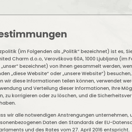
bestimmungen
olitik (im Folgenden als „Politik“ bezeichnet) ist es, Si
ited Charm d.o.o, Verovškova 60A, 1000 Ljubljana (im 
“, „unser“ bezeichnet) von Ihnen gesammelt werden, we
den „diese Website“ oder „unsere Website“) besuchen,
n wir diese Informationen teilen können, verwendet we
endung und Verteilung dieser Informationen, Ihre Mögl
en, zu korrigieren oder zu löschen, und die Sicherheitsve
 haben.
dass wir alle notwendigen Anstrengungen unternehmen, u
personenbezogenen Daten den Standards der EU-Daten
rlaments und des Rates vom 27. April 2016 entspricht.