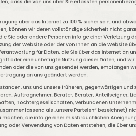
en, dass die von uns über Sie erfassten personenbezog
ragung über das Internet zu 100 % sicher sein, und obwo
en, können wir deren vollständige Sicherheit nicht gara
 die Sie oder andere Personen infolge einer Verletzung d
ung der Website oder der von Ihnen an die Website übe
erantwortung für Daten, die Sie über das Internet an 
griff oder eine unbefugte Nutzung dieser Daten, und wir
senden oder die von uns gesendet werden, empfangen 
bertragung an uns geändert werden.
erstanden, uns und unsere früheren, gegenwärtigen und z
oren, Auftragnehmer, Berater, Berater, Anteilseigner, Lie
chaften, Tochtergesellschaften, verbundenen Unternehme
usammenfassend als „unsere Parteien“ bezeichnet) nic
zu machen, die infolge einer missbräuchlichen Aneignung
ung oder Verwendung von Daten entstehen, die über uns