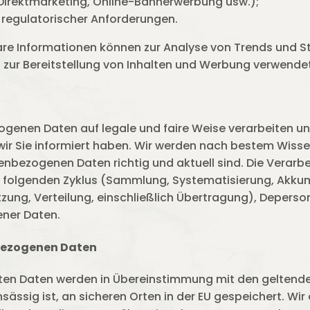
Direktmarketing, Online-Bannerwerbung usw.);
d regulatorischer Anforderungen.
bare Informationen können zur Analyse von Trends und S
 zur Bereitstellung von Inhalten und Werbung verwende
genen Daten auf legale und faire Weise verarbeiten un
wir Sie informiert haben. Wir werden nach bestem Wiss
nenbezogenen Daten richtig und aktuell sind. Die Vera
 folgenden Zyklus (Sammlung, Systematisierung, Akkum
tzung, Verteilung, einschließlich Übertragung), Deperso
ner Daten.
bezogenen Daten
lten Daten werden in Übereinstimmung mit den geltend
sässig ist, an sicheren Orten in der EU gespeichert. W